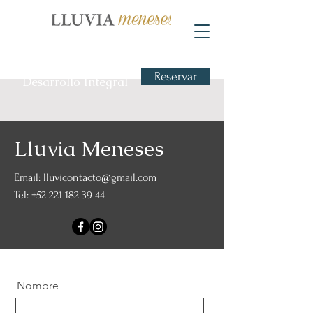
Reservar
Desarrollo Integral
Lluvia Meneses
Email:
lluvicontacto@gmail.com
Tel:
+52 221 182 39 44
Nombre