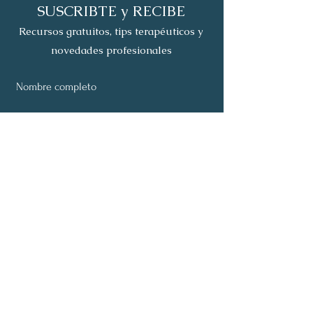
SUSCRIBTE y RECIBE
Recursos gratuitos, tips terapéuticos y
novedades profesionales
Nombre completo
Email
Suscribirse
Acerca de
Programas